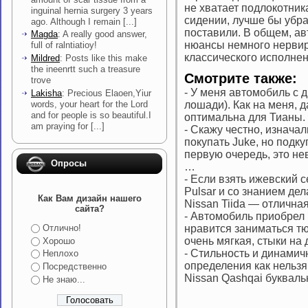
не хватает подлокотник
inguinal hernia surgery 3 years
сидении, лучше бы убра
ago. Although I remain [...]
поставили. В общем, ав
Magda
: A really good answer,
нюансы немного нервиру
full of ralntiatioy!
классического исполнен
Mildred
: Posts like this make
the ineenrtt such a treasure
Смотрите также:
trove
-
У меня автомобиль с д
Lakisha
: Precious Elaoen,Yiur
words, your heart for the Lord
лошади). Как на меня, 
and for people is so beautiful.I
оптимальна для Тианы.
am praying for [...]
-
Скажу честно, изнача
покупать Juke, но под
первую очередь, это н
Опросы
…
-
Если взять ижевский с
Pulsar и со знанием дел
Как Вам дизайн нашего
Nissan Tiida — отличн
сайта?
-
Автомобиль приобрел 
нравится заниматься тю
Отлично!
очень мягкая, стыки на
Хорошо
-
Стильность и динамичн
Неплохо
определения как нельз
Посредственно
Nissan Qashqai букваль
Не знаю...