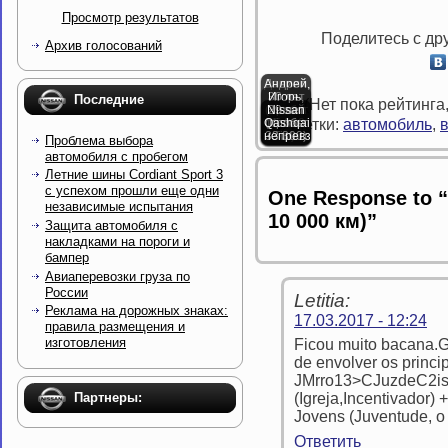
Просмотр результатов
Поделитесь с др
Архив голосований
Даниил,
Андрей,
25 лет
30 лет
Игорь,
Последние
(Нет пока рейтинга
(пробег
(пробег
Новый
Nissan
29 лет
Qashqai:
(пробег
15 000
25 000
Nissan
Метки:
автомобиль
,
непревзойденная…
33 300)
Tiida
км)
км)
Проблема выбора
автомобиля с пробегом
Летние шины Cordiant Sport 3
с успехом прошли еще одни
One Response to “
независимые испытания
10 000 км)”
Защита автомобиля с
накладками на пороги и
бампер
Авиаперевозки груза по
России
Letitia:
Реклама на дорожных знаках:
17.03.2017 - 12:24
правила размещения и
изготовления
Ficou muito bacana.G
de envolver os princi
JMrro13>CJuzdeC2is
Партнеры:
(Igreja,Incentivador) 
Jovens (Juventude, o
Ответить