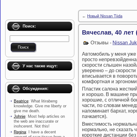
←
Новый Nissan Tiida
Поиск:
Вячеслав, 40 лет 
Отзывы -
Nissan Juk
Автомобиль у меня уже 
просто непревзойденна
скорости слышен назой
У нас также ищут:
уверенно – до скорости
вписывается в повороты
комфортная и эргономи
Обсуждения:
Пластик салона жесткий
и хорошо. В машине пр
хорошие, с отличной бо
Beatrice
: What litirabeng
части, по словам менед
knowledge. Give me liberty or
напоминает бархат, хор
give me death.
пачкается).
Johnie
: Most help articles on
the web are inaccurate or
Вместимость нормальная
inohcerent. Not this!
нормально, не сказать 
Regina
: I have a decent
короткие дистанции без
amount of scar tissue from a