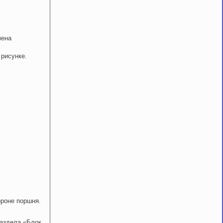
мена
 рисунке.
.
ороне поршня.
раздела «Блок