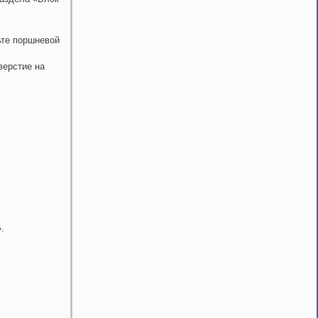
ьте поршневой
верстие на
.