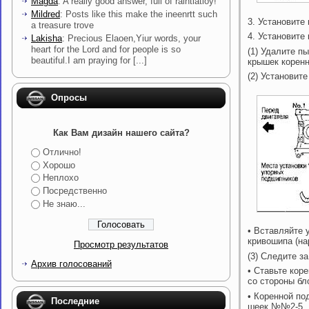
Magda
: A really good answer, full of ralntiatioy!
Mildred
: Posts like this make the ineenrtt such
3. Установите
a treasure trove
4. Установите
Lakisha
: Precious Elaoen,Yiur words, your
heart for the Lord and for people is so
(1) Удалите п
beautiful.I am praying for [...]
крышек корен
(2) Установит
Опросы
Как Вам дизайн нашего сайта?
Отлично!
Хорошо
Неплохо
Посредственно
Не знаю...
• Вставляйте 
кривошипа (на
Просмотр результатов
(3) Следите з
Архив голосований
• Ставьте кор
со стороны бл
• Коренной по
Последние
шеек №№2-5.