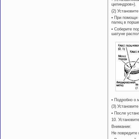
цилиндров»).
(2) Установит
• При помощи 
палец в порше
• Соберите по
шатуне распол
• Подробно о 
(3) Установит
• После устан
10. Установит
Внимание:
Не повредите 