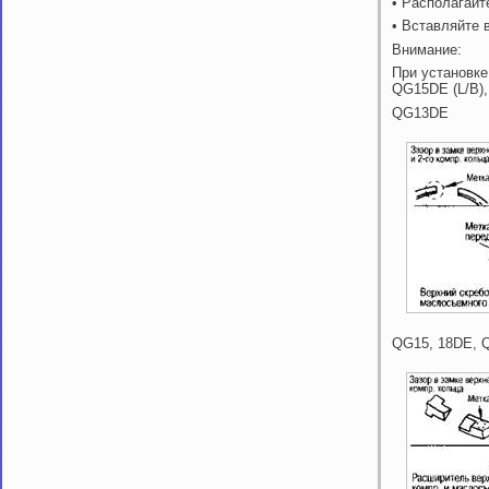
• Располагайт
• Вставляйте 
Внимание:
При установке
QG15DE (L/В)
QG13DE
QG15, 18DE, 