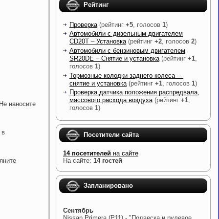
Рейтинг
Проверка
(рейтинг
+5
, голосов
1
)
Автомобили с дизельным двигателем
CD20T – Установка
(рейтинг
+2
, голосов
2
)
Автомобили с бензиновым двигателем
SR20DE – Снятие и установка
(рейтинг
+1
,
голосов
1
)
Тормозные колодки заднего колеса —
снятие и установка
(рейтинг
+1
, голосов
1
)
Проверка датчика положения распредвала,
массового расхода воздуха
(рейтинг
+1
,
Не наносите
голосов
1
)
 в
Посетители сайта
14 посетителей
на сайте
яните
На сайте:
14 гостей
Запланировано
Сентябрь
Nissan Primera (P11) - "Подвеска и рулевое