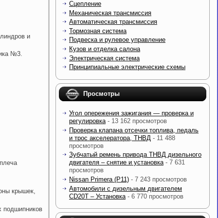
Сцепление
Механическая трансмиссия
Автоматическая трансмиссия
Тормозная система
илиндров и
Подвеска и рулевое управление
Кузов и отделка салона
ика №3.
Электрическая система
Принципиальные электрические схемы
Просмотры
Угол опережения зажигания — проверка и
регулировка
- 13 162 просмотров
Проверка клапана отсечки топлива, педаль
и трос акселератора, ТНВД
- 11 488
просмотров
Зубчатый ремень привода ТНВД дизельного
двигателя – снятие и установка
- 7 631
 плеча
просмотров
Nissan Primera (P11)
- 7 243 просмотров
Автомобили с дизельным двигателем
оны крышек,
CD20T – Установка
- 6 770 просмотров
х подшипников