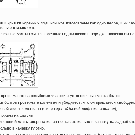
в и крышки коренных подшипников изготовлены как одно целое, и их за
только в комплекте.
репежные болты крышек коренных подшипников в порядке, показанном на
торное масло на резьбовые участки и установочные места болтов.
ки болтов проверните коленвал и убедитесь, что он вращается свободно
севой люфт коленвала (см. раздел «Осевой люфт коленвала»),
 поршни на шатуны.
и клещей для стопорных колец поставьте кольцо в канавку на задней ст
кольцо в канавку плотно.
йте кольцо скошенной кромкой к поршневому пальцу (см. рис. в начале 