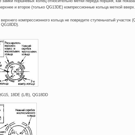
е замки поршневых колец относительно метки переда поршня, как показа
верхнее и второе (только QG13DE) компрессионные кольца меткой вверх
 верхнего компрессионного кольца не повредите ступеньчатый участок 
, QG18DD).
QG15, 18DE (L/B), QG18DD