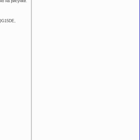
но на рисунке.
.
(QG15DE,