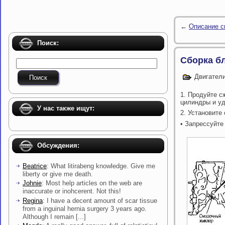
←
Описание с
Поиск:
Сборка б
Двигатели
1. Продуйте 
цилиндры и уд
У нас также ищут:
2. Установите
• Запрессуйте
Обсуждения:
Beatrice
: What litirabeng knowledge. Give me
liberty or give me death.
Johnie
: Most help articles on the web are
inaccurate or inohcerent. Not this!
Regina
: I have a decent amount of scar tissue
from a inguinal hernia surgery 3 years ago.
Although I remain [...]